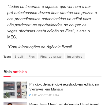
“Todos os inscritos e aqueles que venham a ser
pré-selecionados devem ficar atentos aos prazos e
aos procedimentos estabelecidos no edital para
não perderem as oportunidades de ocupar as
, alerta o
vagas ofertadas nesta edição do Fies”
MEC.
*Com informações da Agência Brasil
Tags:
Brasil
Fies
Final de prazo
inscrições
Mais
notícias
Princípio de incêndio é registrado em edifício no
Vieiralves, em Manaus
8 DE AGOSTO DE 2026
Morre Jorge Messi, pai do jogador Lionel Messi,