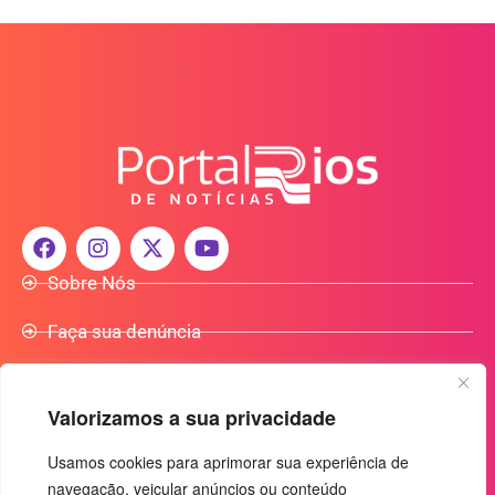
Sobre Nós
Faça sua denúncia
Participe do Nosso Grupo de Whatsapp
Valorizamos a sua privacidade
Anuncie Conosco
Usamos cookies para aprimorar sua experiência de
navegação, veicular anúncios ou conteúdo