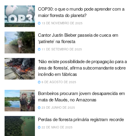
COP30: o que o mundo pode aprender com a
maior floresta do planeta?
13 DE NOVEMBRO DE 2025
Cantor Justin Bieber passeia de cueca em
‘patinete’ na floresta
11 DE SETEMBRO DE 2025
‘Não existe possibilidade de propagação para a
área de floresta’, afirma subcomandante sobre
incêndio em fábricas
6 DE AGOSTO DE 2025
Bombeiros procuram jovem desaparecida em
mata de Maués, no Amazonas
23 DE JUNHO DE 2025
Perdas de floresta primária registram recorde
22 DE MAIO DE 2025