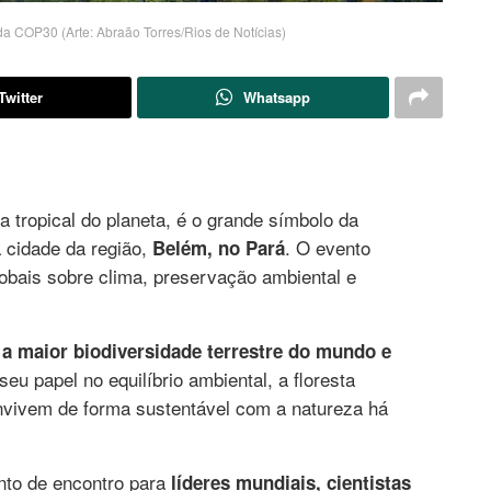
a COP30 (Arte: Abraão Torres/Rios de Notícias)
Twitter
Whatsapp
ta tropical do planeta, é o grande símbolo da
a cidade da região,
. O evento
Belém, no Pará
obais sobre clima, preservação ambiental e
a a maior biodiversidade terrestre do mundo e
seu papel no equilíbrio ambiental, a floresta
onvivem de forma sustentável com a natureza há
nto de encontro para
líderes mundiais, cientistas