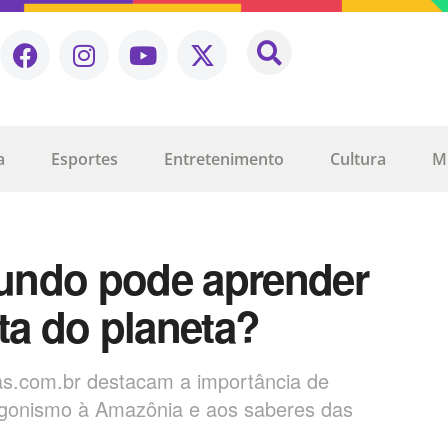
a
Esportes
Entretenimento
Cultura
M
undo pode aprender
ta do planeta?
cias.com.br destacam a importância de
gonismo à Amazônia e aos saberes das