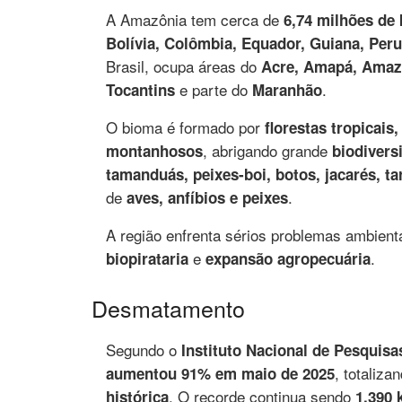
A Amazônia tem cerca de
6,74 milhões de
Bolívia, Colômbia, Equador, Guiana, Per
Brasil, ocupa áreas do
Acre, Amapá, Amazo
e parte do
.
Tocantins
Maranhão
O bioma é formado por
florestas tropicais
, abrigando grande
montanhosos
biodivers
tamanduás, peixes-boi, botos, jacarés, ta
de
.
aves, anfíbios e peixes
A região enfrenta sérios problemas ambien
e
.
biopirataria
expansão agropecuária
Desmatamento
Segundo o
Instituto Nacional de Pesquis
, totaliza
aumentou 91% em maio de 2025
. O recorde continua sendo
histórica
1.390 