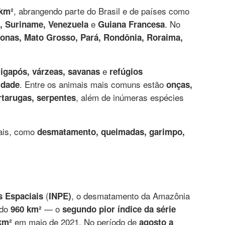
, abrangendo parte do Brasil e de países como
 km²
e
. No
u, Suriname, Venezuela
Guiana Francesa
nas, Mato Grosso, Pará, Rondônia, Roraima,
e
, igapós, várzeas, savanas
refúgios
. Entre os animais mais comuns estão
idade
onças,
, além de inúmeras espécies
rtarugas, serpentes
tais, como
desmatamento, queimadas, garimpo,
(
, o desmatamento da Amazônia
as Espaciais
INPE)
ndo
— o
960 km²
segundo pior índice da série
em maio de 2021. No período de
km²
agosto a