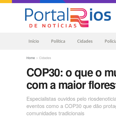
Início
Política
Cidades
Políci
Home
Cidades
COP30: o que o m
com a maior flores
Especialistas ouvidos pelo riosdenoti
eventos como a COP30 que dão prota
comunidades tradicionais