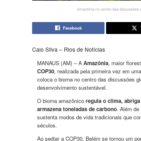
Amazônia no centro das discussões d
Facebook
Caio Silva – Rios de Notícias
MANAUS (AM) – A
, maior flores
Amazônia
, realizada pela primeira vez em um
COP30
coloca o bioma no centro das discussões gl
desenvolvimento sustentável.
O bioma amazônico
regula o clima, abrig
. Além de 
armazena toneladas de carbono
sustenta modos de vida tradicionais que c
séculos.
Ao sediar a COP30, Belém se tornou um po