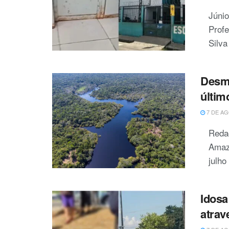
Júni
Profe
Silva
Desm
últim
7 DE AG
Reda
Amaz
julho 
Idosa
atrav