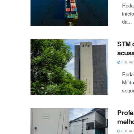
Reda
iníci
da...
STM d
acusa
7 DE AG
Redaç
Milit
segun
Profe
melho
7 DE AG