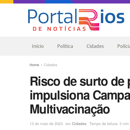
Início
Política
Cidades
Políci
Home
Cidades
Risco de surto de
impulsiona Campa
Multivacinação
13 de maio de 2023
em
Cidades
Tempo de leitura: 3 min