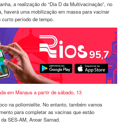
ha, a realização do “Dia D da Multivacinação”, no
ta, haverá uma mobilização em massa para vacinar
 curto período de tempo.
icada em Manaus a partir de sábado, 13
co na poliomielite. No entanto, também vamos
momento para completar as vacinas que estão
rio da SES-AM, Anoar Samad.