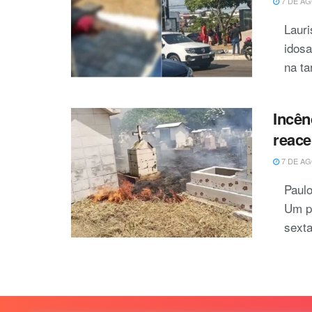
7 DE AG
Laur
idosa
na ta
Incên
reace
7 DE AG
Paulo
Um pr
sexta-