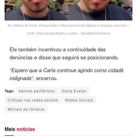
Em defesa de Carla, influenciador critica postura de páginas e ataques pessoais –
(Foto: Reprodução/Redes sociais – @owilliandeolivieira)
Ele também incentivou a continuidade das
denúncias e disse que seguirá se posicionando.
“Espero que a Carla continue agindo como cidadã
encerrou.
indignada”,
Tags:
bairros periféricos
Carla Evelyn
Críticas nas redes sociais
Redes Sociais
William de Oliveira
Mais
notícias