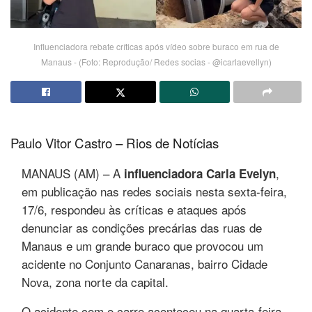
Influenciadora rebate críticas após vídeo sobre buraco em rua de
Manaus - (Foto: Reprodução/ Redes socias - @icarlaevellyn)
Paulo Vitor Castro – Rios de Notícias
MANAUS (AM) – A
,
influenciadora Carla Evelyn
em publicação nas redes sociais nesta sexta-feira,
17/6, respondeu às críticas e ataques após
denunciar as condições precárias das ruas de
Manaus e um grande buraco que provocou um
acidente no Conjunto Canaranas, bairro Cidade
Nova, zona norte da capital.
O acidente com o carro aconteceu na quarta-feira,