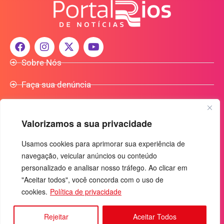
Sobre Nós
Faça sua denúncia
Participe do Nosso Grupo de Whatsapp
Valorizamos a sua privacidade
Anuncie Conosco
Usamos cookies para aprimorar sua experiência de
navegação, veicular anúncios ou conteúdo
+55 (92) 3085-7464
personalizado e analisar nosso tráfego. Ao clicar em
comercialradio95.7fm@gmail.com
"Aceitar todos", você concorda com o uso de
Av. Rio Madeira, 444 - Nossa Sra. das Graças
cookies.
Política de privacidade
Manaus-AM - CEP: 69053-030
Rejeitar
Aceitar Todos