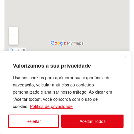
Sala do Empreendedor fortalece
Valorizamos a sua privacidade
formalização no interior
Usamos cookies para aprimorar sua experiência de
navegação, veicular anúncios ou conteúdo
Para
, agente de
Jessemar Fernandes
personalizado e analisar nosso tráfego. Ao clicar em
desenvolvimento (AD) em Carauari, ações como a
"Aceitar todos", você concorda com o uso de
Sala do Empreendedor têm sido fundamentais para
cookies.
Política de privacidade
e à
ampliar o acesso à formalização
qualificação
em municípios distantes da capital.
profissional
Rejeitar
Aceitar Todos
Atualmente, o
Sebrae Amazonas atua com 60
e
salas
registra um aumento de cerca de 400%