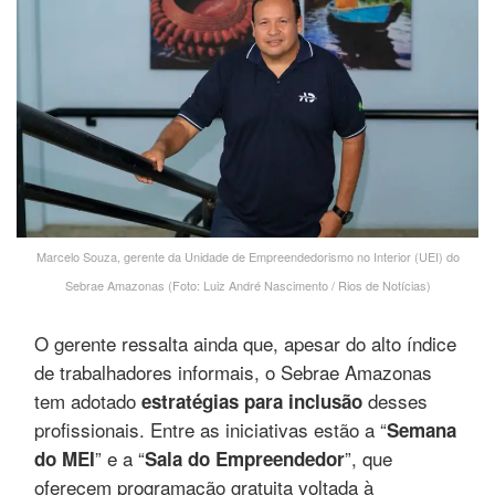
Marcelo Souza, gerente da Unidade de Empreendedorismo no Interior (UEI) do
Sebrae Amazonas (Foto: Luiz André Nascimento / Rios de Notícias)
O gerente ressalta ainda que, apesar do alto índice
de trabalhadores informais, o Sebrae Amazonas
tem adotado
desses
estratégias para inclusão
profissionais. Entre as iniciativas estão a “
Semana
” e a “
”, que
do MEI
Sala do Empreendedor
oferecem programação gratuita voltada à