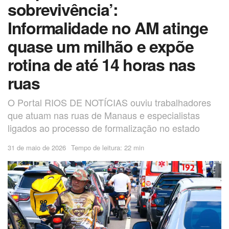
sobrevivência’:
Informalidade no AM atinge
quase um milhão e expõe
rotina de até 14 horas nas
ruas
O Portal RIOS DE NOTÍCIAS ouviu trabalhadores
que atuam nas ruas de Manaus e especialistas
ligados ao processo de formalização no estado
31 de maio de 2026
Tempo de leitura: 22 min