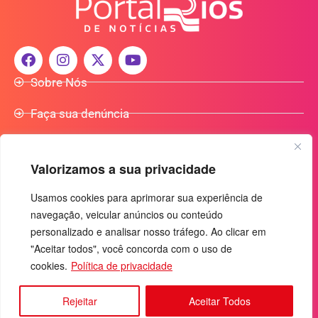
Sobre Nós
Faça sua denúncia
Participe do Nosso Grupo de Whatsapp
Valorizamos a sua privacidade
Anuncie Conosco
Usamos cookies para aprimorar sua experiência de
navegação, veicular anúncios ou conteúdo
+55 (92) 3085-7464
personalizado e analisar nosso tráfego. Ao clicar em
comercialradio95.7fm@gmail.com
"Aceitar todos", você concorda com o uso de
Av. Rio Madeira, 444 - Nossa Sra. das Graças
cookies.
Política de privacidade
Manaus-AM - CEP: 69053-030
Rejeitar
Aceitar Todos