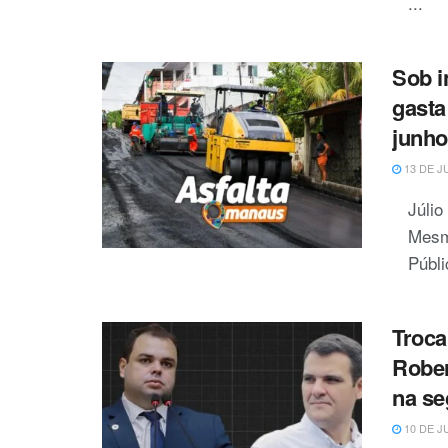
...
Sob i
gasta
junh
13 DE J
Júli
Mesmo
Públi
Troca
Rober
na se
10 DE J