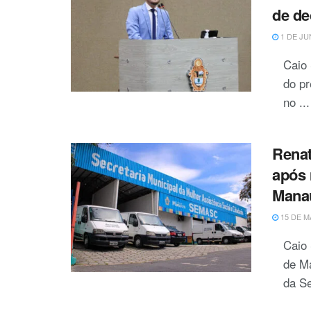
de de
1 DE JU
Caio 
do pr
no ...
Renat
após
Mana
15 DE M
Caio 
de Ma
da Se