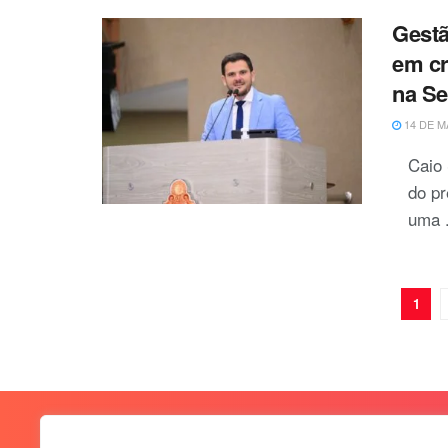
Gestã
em cr
na Se
14 DE M
Caio 
do pr
uma .
1