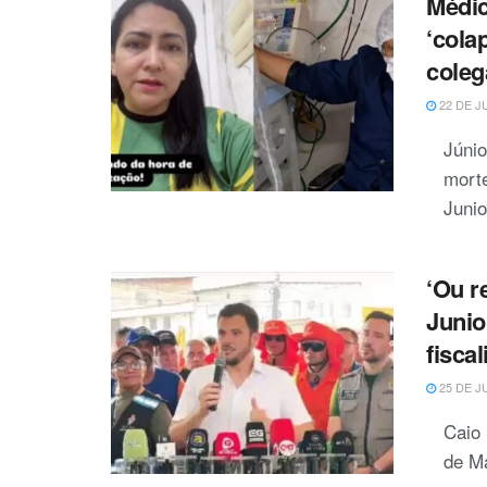
Médic
‘cola
coleg
22 DE J
Júni
morte
Junio
‘Ou r
Junio
fisca
25 DE J
Caio 
de Ma