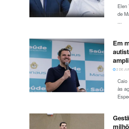
Elen 
de Ma
...
Em mê
autis
ampli
2 DE JU
Caio
às aç
Espec
Gestã
milhõ