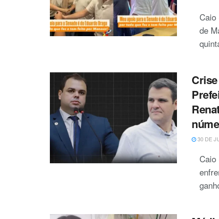
Caio 
de Ma
quinta
Crise
Prefe
Renat
núme
30 DE J
Caio 
enfre
ganho