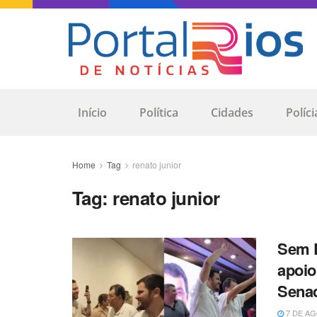
Início
Política
Cidades
Políci
Home
Tag
renato junior
Tag:
renato junior
Sem D
apoio
Sena
7 DE AG