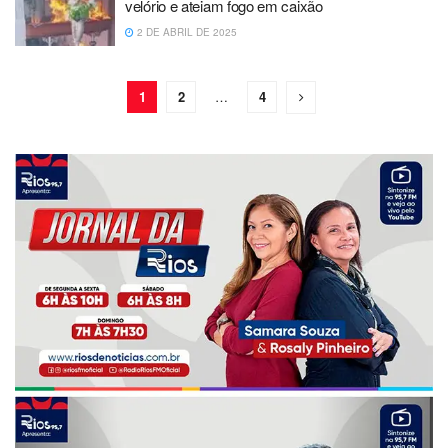
velório e ateiam fogo em caixão
2 DE ABRIL DE 2025
1
2
…
4