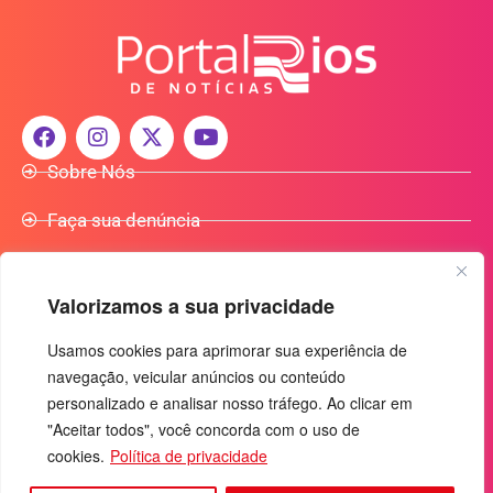
Sobre Nós
Faça sua denúncia
Participe do Nosso Grupo de Whatsapp
Valorizamos a sua privacidade
Anuncie Conosco
Usamos cookies para aprimorar sua experiência de
navegação, veicular anúncios ou conteúdo
+55 (92) 3085-7464
personalizado e analisar nosso tráfego. Ao clicar em
comercialradio95.7fm@gmail.com
"Aceitar todos", você concorda com o uso de
Av. Rio Madeira, 444 - Nossa Sra. das Graças
cookies.
Política de privacidade
Manaus-AM - CEP: 69053-030