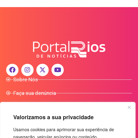
Sobre Nós
Faça sua denúncia
Participe do Nosso Grupo de Whatsapp
Valorizamos a sua privacidade
Anuncie Conosco
Usamos cookies para aprimorar sua experiência de
navegação, veicular anúncios ou conteúdo