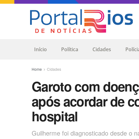
Início
Política
Cidades
Políci
Home
Cidades
Garoto com doença
após acordar de c
hospital
Guilherme foi diagnosticado desde o 