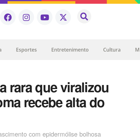
a
Esportes
Entretenimento
Cultura
M
 rara que viralizou
oma recebe alta do
nascimento com epidermólise bolhosa