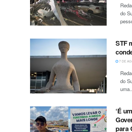
Reda
do Su
pesso
STF m
conde
7 DE AG
Redaç
do Su
uma..
‘É um
Gover
para 