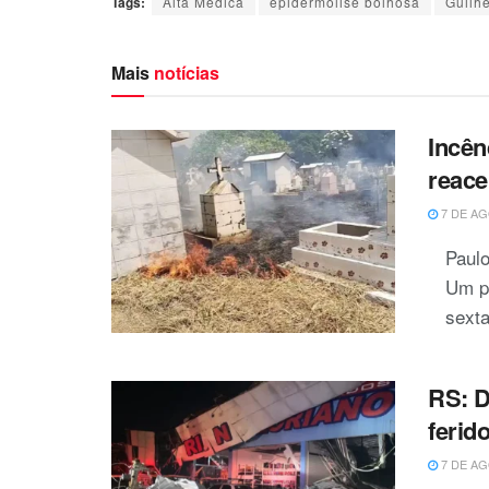
Tags:
Alta Médica
epidermólise bolhosa
Guilh
Mais
notícias
Incên
reace
7 DE AG
Paulo
Um pr
sexta-
RS: D
ferid
7 DE AG