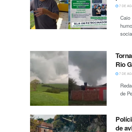
7 DE AG
Caio
humor
socia
Torna
Rio G
7 DE AG
Reda
de Pe
Políc
de av