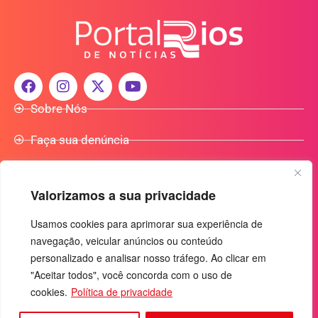
Sobre Nós
Faça sua denúncia
Participe do Nosso Grupo de Whatsapp
Valorizamos a sua privacidade
Anuncie Conosco
Usamos cookies para aprimorar sua experiência de
navegação, veicular anúncios ou conteúdo
+55 (92) 3085-7464
personalizado e analisar nosso tráfego. Ao clicar em
comercialradio95.7fm@gmail.com
"Aceitar todos", você concorda com o uso de
Av. Rio Madeira, 444 - Nossa Sra. das Graças
cookies.
Política de privacidade
Manaus-AM - CEP: 69053-030