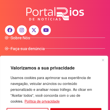
Sobre Nós
Faça sua denúncia
Participe do Nosso Grupo de Whatsapp
Valorizamos a sua privacidade
Anuncie Conosco
Usamos cookies para aprimorar sua experiência de
navegação, veicular anúncios ou conteúdo
+55 (92) 3085-7464
personalizado e analisar nosso tráfego. Ao clicar em
comercialradio95.7fm@gmail.com
"Aceitar todos", você concorda com o uso de
Av. Rio Madeira, 444 - Nossa Sra. das Graças
cookies.
Política de privacidade
Manaus-AM - CEP: 69053-030