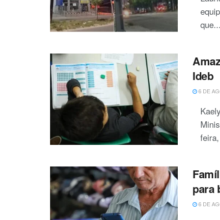
equip
que..
Amazo
Ide
6 DE AG
Kael
Minis
feira
Famíl
para 
6 DE AG