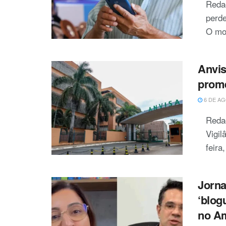
Redaç
perde
O mon
Anvis
prom
6 DE AG
Reda
Vigil
feira
Jorna
‘blog
no A