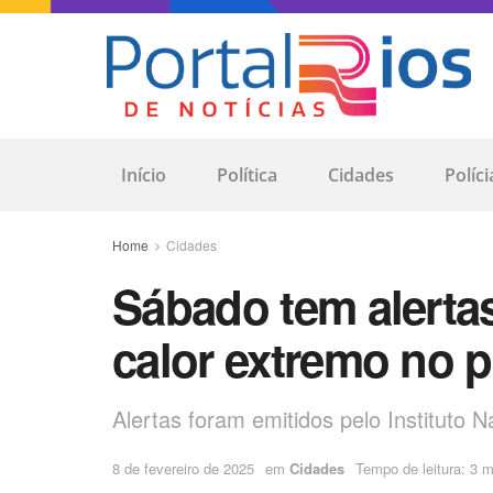
Início
Política
Cidades
Políci
Home
Cidades
Sábado tem alerta
calor extremo no p
Alertas foram emitidos pelo Instituto 
8 de fevereiro de 2025
em
Cidades
Tempo de leitura: 3 m