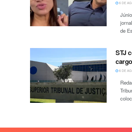
6 DE AG
Júni
jorna
de Es
STJ c
cargo
6 DE AG
Redaç
Tribu
coloc