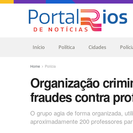
Início
Política
Cidades
Políci
Home
Polícia
Organização crimi
fraudes contra pro
O grupo agia de forma organizada, uti
aproximadamente 200 professores pa