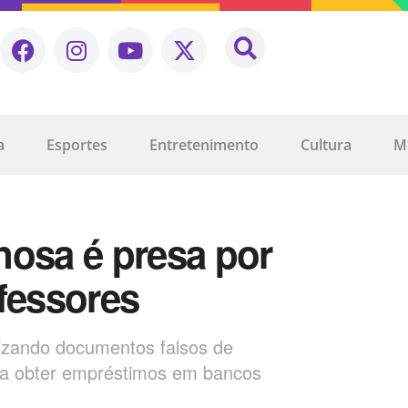
a
Esportes
Entretenimento
Cultura
M
nosa é presa por
fessores
lizando documentos falsos de
ra obter empréstimos em bancos