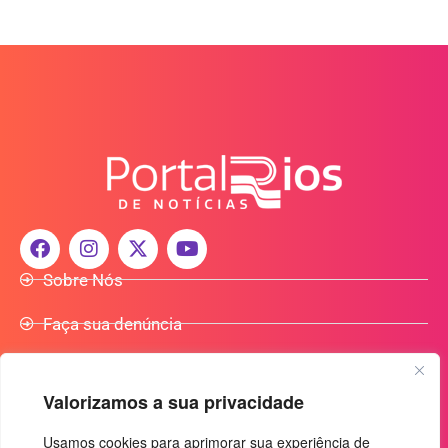
Sobre Nós
Faça sua denúncia
Participe do Nosso Grupo de Whatsapp
Valorizamos a sua privacidade
Anuncie Conosco
Usamos cookies para aprimorar sua experiência de