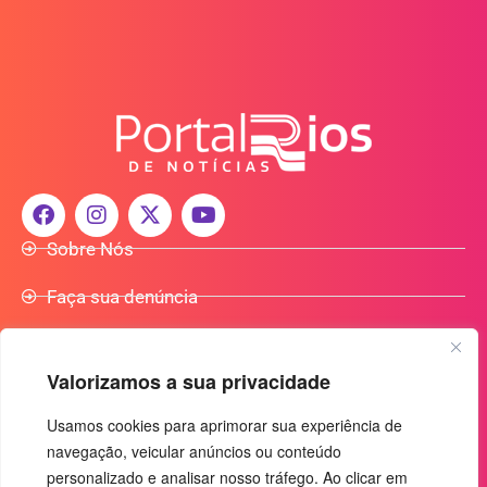
Sobre Nós
Faça sua denúncia
Participe do Nosso Grupo de Whatsapp
Valorizamos a sua privacidade
Anuncie Conosco
Usamos cookies para aprimorar sua experiência de
navegação, veicular anúncios ou conteúdo
+55 (92) 3085-7464
personalizado e analisar nosso tráfego. Ao clicar em