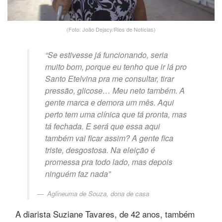
(Foto: João Dejacy/Rios de Notícias)
“Se estivesse já funcionando, seria
muito bom, porque eu tenho que ir lá pro
Santo Etelvina pra me consultar, tirar
pressão, glicose… Meu neto também. A
gente marca e demora um mês. Aqui
perto tem uma clínica que tá pronta, mas
tá fechada. E será que essa aqui
também vai ficar assim? A gente fica
triste, desgostosa. Na eleição é
promessa pra todo lado, mas depois
ninguém faz nada”
Aglineuma de Souza, dona de casa
A diarista Suziane Tavares, de 42 anos, também