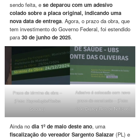
sendo feita, e
se deparou com
um adesivo
colado sobre a placa original, indicando uma
. Agora, o prazo da obra, que
nova data de entrega
tem investimento do Governo Federal, foi estendido
para
.
30 de junho de 2025
Adesivo é colocado com novo
Prazo de término da obra –
prazo de conclusão – (Foto:
(Foto: Reprodução/Redes
João Dejacy/Rios de Notícias)
Sociais)
Ainda no
, uma
dia 1º de maio deste ano
(PL) e
fiscalização do vereador Sargento Salazar