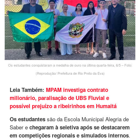
Os estudantes conquistaram a medalha de ouro na última quarta-feira, 6/5 – Foto:
(Reprodução/ Prefeitura de Rio Preto da Eva)
Leia Também:
MPAM investiga contrato
milionário, paralisação de UBS Fluvial e
possível prejuízo a ribeirinhos em Humaitá
são da Escola Municipal Alegria de
Os estudantes
Saber e
chegaram à seletiva após se destacarem
.
em competições regionais e simulados internos