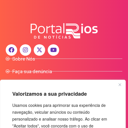
Sobre Nós
Faça sua denúncia
Participe do Nosso Grupo de Whatsapp
Valorizamos a sua privacidade
Anuncie Conosco
Usamos cookies para aprimorar sua experiência de
navegação, veicular anúncios ou conteúdo
+55 (92) 3085-7464
personalizado e analisar nosso tráfego. Ao clicar em
comercialradio95.7fm@gmail.com
"Aceitar todos", você concorda com o uso de