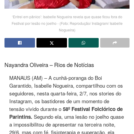
‘Entrei em pânico’: Isabelle Nogueira revela que quase ficou fora do
Festival por lesão no joelho - (Foto: Reprodução/ Instagram/ Isabelle
Nogueira)
Nayandra Oliveira – Rios de Notícias
MANAUS (AM) – A cunhã-poranga do Boi
Garantido, Isabelle Nogueira, compartilhou com os
seguidores, nesta quarta-feira, 2/7, nos stories do
Instagram, os bastidores de um momento de
tensão vivido durante o
58º Festival Folclórico de
Segundo ela, uma lesão no joelho quase
Parintins.
a impossibilitou de apresentar na terceira noite,
29/6, mas com fé, fisioterapia e superação, ela