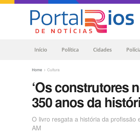
Início
Política
Cidades
Políci
Home
Cultura
‘Os construtores 
350 anos da histór
O livro resgata a história da profissã
AM