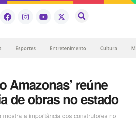
a
Esportes
Entretenimento
Cultura
M
no Amazonas’ reúne
ia de obras no estado
o e mostra a importância dos construtores no