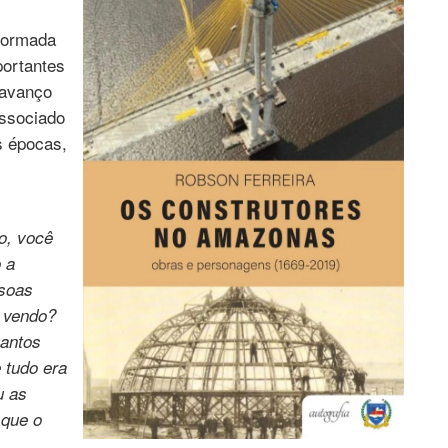
 formada
portantes
 avanço
issociado
s épocas,
o, você
 a
ssoas
á vendo?
uantos
 tudo era
u as
 que o