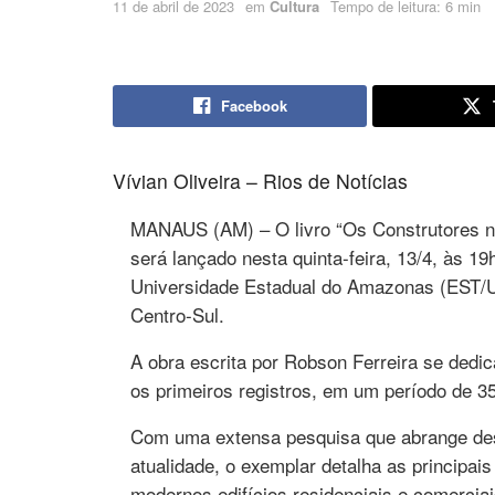
11 de abril de 2023
em
Cultura
Tempo de leitura: 6 min
Facebook
Vívian Oliveira – Rios de Notícias
MANAUS (AM) – O livro “Os Construtores n
será lançado nesta quinta-feira, 13/4, às 19
Universidade Estadual do Amazonas (EST/U
Centro-Sul.
A obra escrita por Robson Ferreira se dedic
os primeiros registros, em um período de 3
Com uma extensa pesquisa que abrange des
atualidade, o exemplar detalha as principai
modernos edifícios residenciais e comercia