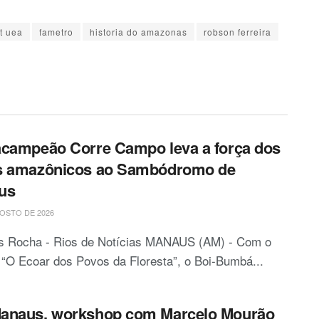
t uea
fametro
historia do amazonas
robson ferreira
campeão Corre Campo leva a força dos
s amazônicos ao Sambódromo de
us
OSTO DE 2026
is Rocha - Rios de Notícias MANAUS (AM) - Com o
“O Ecoar dos Povos da Floresta”, o Boi-Bumbá...
anaus, workshop com Marcelo Mourão