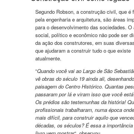
Segundo Robson, a construção civil, que é
pela engenharia e arquitetura, são áreas im
para o desenvolvimento das sociedades. O
social, político e econômico não pode ser d
da ação dos construtores, em suas diversa
que ajudaram a construir tudo o que existe
atualmente.
“
Quando você vai ao Largo de São Sebastiã
vê obras do século 19 ainda ali, desenhando
paisagem do Centro Histórico. Quantas pe
passaram por lá e viram isso que você est
Os prédios são testemunhas da história! Q
profissionais trabalharam, numa época onde
mais difícil, para construir aquilo que vence
décadas, os séculos? É essa a importância
“, observou.
livro vem mostrar