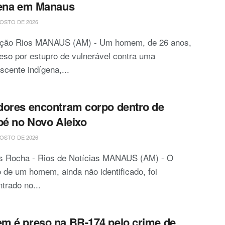
gena em Manaus
OSTO DE 2026
ção Rios MANAUS (AM) - Um homem, de 26 anos,
reso por estupro de vulnerável contra uma
scente indígena,...
ores encontram corpo dentro de
pé no Novo Aleixo
OSTO DE 2026
is Rocha - Rios de Notícias MANAUS (AM) - O
 de um homem, ainda não identificado, foi
trado no...
 é preso na BR-174 pelo crime de