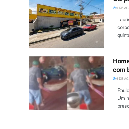
6 DE AG
Laur
corp
quinta
Homem
com b
6 DE AG
Paulo
Um ho
preso