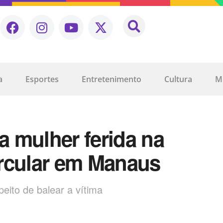
a
Esportes
Entretenimento
Cultura
M
xa mulher ferida na
rcular em Manaus
ito de balear a vítima