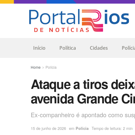
Início
Política
Cidades
Políci
Home
Polícia
Ataque a tiros dei
avenida Grande Ci
Ex-companheiro é apontado como suspe
15 de junho de 2026
em
Polícia
Tempo de leitura: 2 min