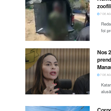
zoofi
7 DE AG
Reda
foi p
Nos 2
prend
Mana
7 DE AG
Kata
alusã
Corp