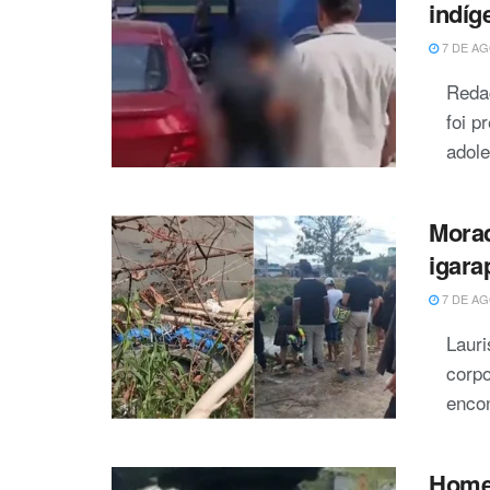
indí
7 DE AG
Reda
foi p
adole
Morad
igara
7 DE AG
Laur
corpo
encon
Homem