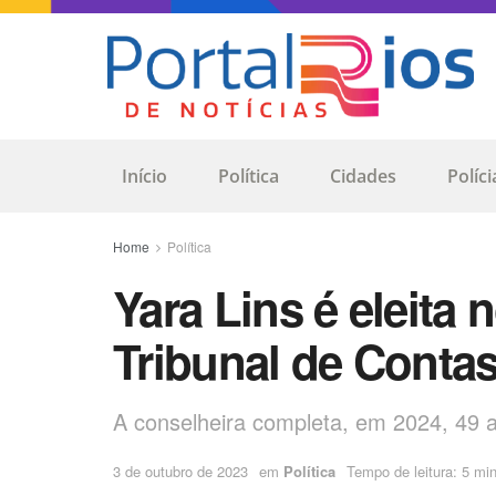
Início
Política
Cidades
Políci
Home
Política
Yara Lins é eleita
Tribunal de Cont
A conselheira completa, em 2024, 49
3 de outubro de 2023
em
Política
Tempo de leitura: 5 mi