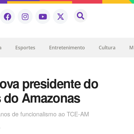
a
Esportes
Entretenimento
Cultura
M
 nova presidente do
as do Amazonas
 anos de funcionalismo ao TCE-AM
n