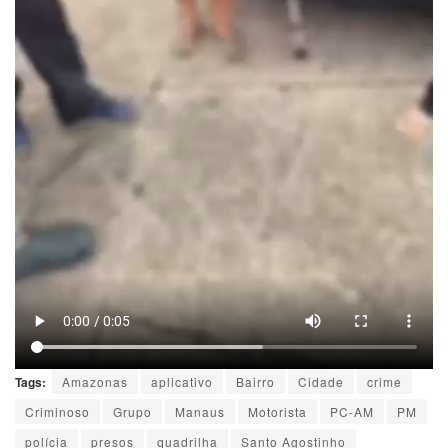
Tags:
Amazonas
aplicativo
Bairro
Cidade
crime
Criminoso
Grupo
Manaus
Motorista
PC-AM
PM
polícia
presos
quadrilha
Santo Agostinho