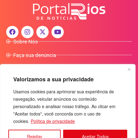
Sobre Nós
Faça sua denúncia
Participe do Nosso Grupo de Whatsapp
Valorizamos a sua privacidade
Anuncie Conosco
Usamos cookies para aprimorar sua experiência de
navegação, veicular anúncios ou conteúdo
+55 (92) 3085-7464
personalizado e analisar nosso tráfego. Ao clicar em
comercialradio95.7fm@gmail.com
"Aceitar todos", você concorda com o uso de
Av. Rio Madeira, 444 - Nossa Sra. das Graças
cookies.
Política de privacidade
Manaus-AM - CEP: 69053-030
Rejeitar
Aceitar Todos