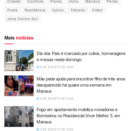
Cidade
Controle
Flores
immu
Manaus
Perde
Poste
Residência
tijolos
Trânsito
Vídeo
zona Centro-Sul
Mais
notícias
Dia dos Pais é marcado por cultos, homenagens
e missas neste domingo
9 DE AGOSTO DE 2026
Mãe pede ajuda para encontrar filho de três anos
desaparecido há quase uma semana em
Manaus
9 DE AGOSTO DE 2026
Fogo em apartamento mobiliza moradores e
Bombeiros no Residencial Viver Melhor 3, em
Manaus
9 DE AGOSTO DE 2026