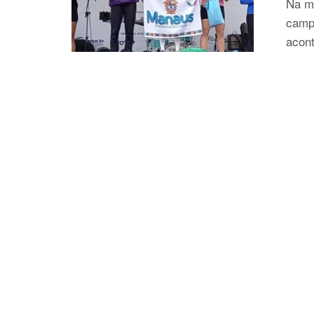
Na ma
camp
acont