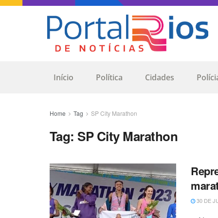
Início
Política
Cidades
Políci
Home
Tag
SP City Marathon
Tag:
SP City Marathon
Repre
marat
30 DE J