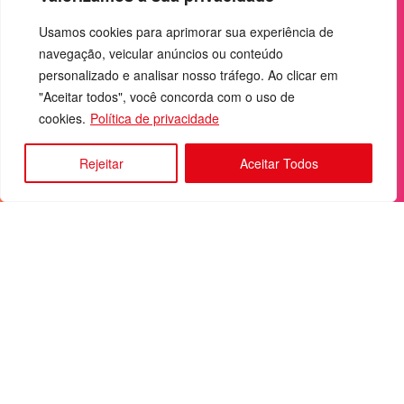
Usamos cookies para aprimorar sua experiência de
navegação, veicular anúncios ou conteúdo
personalizado e analisar nosso tráfego. Ao clicar em
"Aceitar todos", você concorda com o uso de
cookies.
Política de privacidade
Sobre Nós
Rejeitar
Aceitar Todos
Faça sua denúncia
Participe do Nosso Grupo de Whatsapp
Anuncie Conosco
+55 (92) 3085-7464
comercialradio95.7fm@gmail.com
Av. Rio Madeira, 444 - Nossa Sra. das Graças