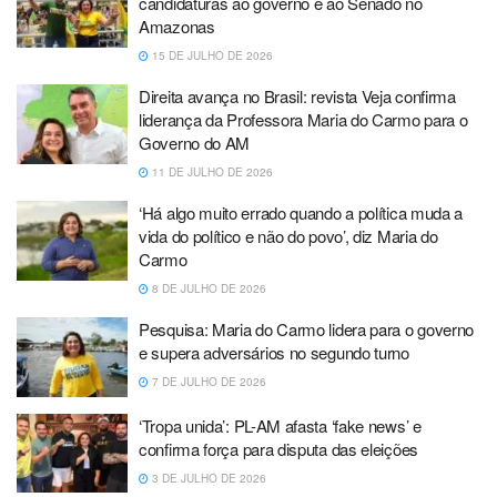
candidaturas ao governo e ao Senado no
Amazonas
15 DE JULHO DE 2026
Direita avança no Brasil: revista Veja confirma
liderança da Professora Maria do Carmo para o
Governo do AM
11 DE JULHO DE 2026
‘Há algo muito errado quando a política muda a
vida do político e não do povo’, diz Maria do
Carmo
8 DE JULHO DE 2026
Pesquisa: Maria do Carmo lidera para o governo
e supera adversários no segundo turno
7 DE JULHO DE 2026
‘Tropa unida’: PL-AM afasta ‘fake news’ e
confirma força para disputa das eleições
3 DE JULHO DE 2026