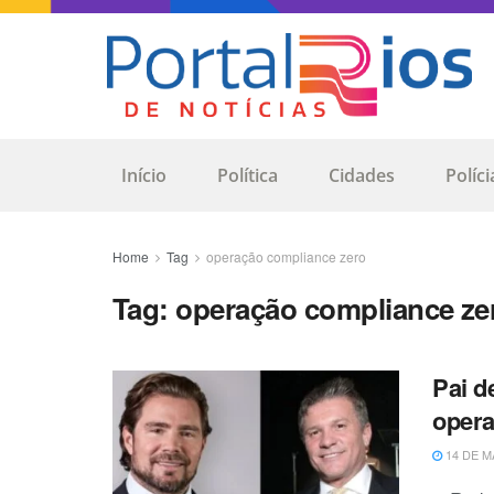
Início
Política
Cidades
Políci
Home
Tag
operação compliance zero
Tag:
operação compliance ze
Pai d
opera
14 DE M