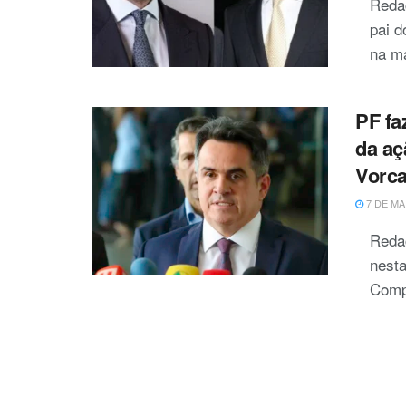
Reda
pai d
na ma
PF fa
da aç
Vorc
7 DE MA
Redaç
nesta
Compl