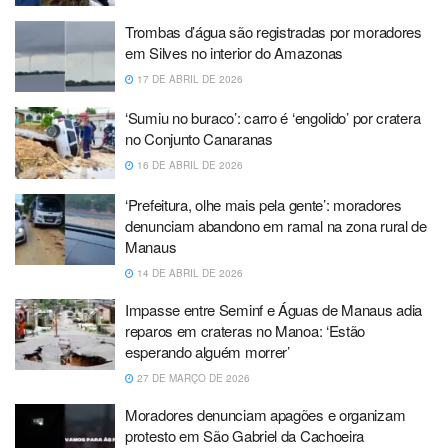
Trombas d’água são registradas por moradores
em Silves no interior do Amazonas
17 DE ABRIL DE 2026
‘Sumiu no buraco’: carro é ‘engolido’ por cratera
no Conjunto Canaranas
16 DE ABRIL DE 2026
‘Prefeitura, olhe mais pela gente’: moradores
denunciam abandono em ramal na zona rural de
Manaus
14 DE ABRIL DE 2026
Impasse entre Seminf e Águas de Manaus adia
reparos em crateras no Manoa: ‘Estão
esperando alguém morrer’
27 DE MARÇO DE 2026
Moradores denunciam apagões e organizam
protesto em São Gabriel da Cachoeira