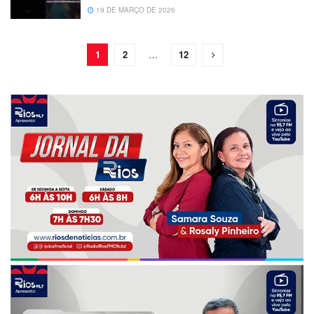
19 DE MARÇO DE 2026
1
2
…
12