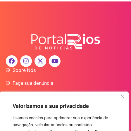
Sobre Nós
Faça sua denúncia
Participe do Nosso Grupo de Whatsapp
Valorizamos a sua privacidade
Anuncie Conosco
Usamos cookies para aprimorar sua experiência de
navegação, veicular anúncios ou conteúdo
+55 (92) 3085-7464