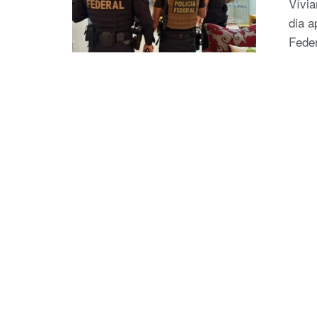
Vívia
dia a
Feder