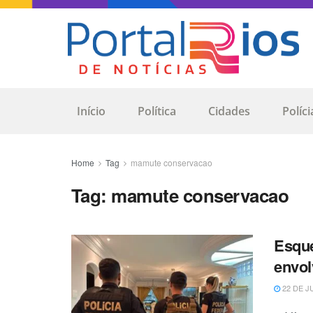
Início
Política
Cidades
Políci
Home
Tag
mamute conservacao
Tag:
mamute conservacao
Esque
envol
22 DE J