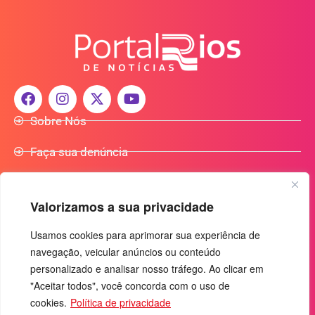
Sobre Nós
Faça sua denúncia
Participe do Nosso Grupo de Whatsapp
Valorizamos a sua privacidade
Anuncie Conosco
Usamos cookies para aprimorar sua experiência de
navegação, veicular anúncios ou conteúdo
+55 (92) 3085-7464
personalizado e analisar nosso tráfego. Ao clicar em
comercialradio95.7fm@gmail.com
"Aceitar todos", você concorda com o uso de
Av. Rio Madeira, 444 - Nossa Sra. das Graças
cookies.
Política de privacidade