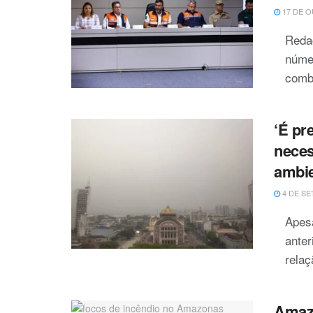
17 DE O
Reda
númer
comba
‘É pr
neces
ambie
4 DE SE
Apes
anter
relaç
Amazo