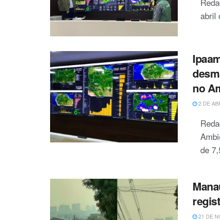
Reda
abril
Ipaam
desma
no A
2 DE AB
Reda
Ambi
de 7,
Mana
regis
21 DE N