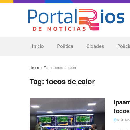
Início
Política
Cidades
Políci
Home
Tag
focos de calor
Tag:
focos de calor
Ipaam
focos
6 DE MA