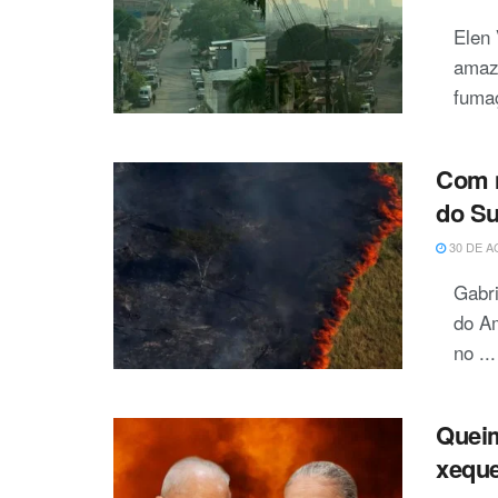
Elen 
amaz
fumaç
Com m
do Su
30 DE A
Gabr
do A
no ...
Queim
xeque