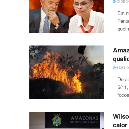
13 DE N
Em m
Pant
queim
Amazo
quali
6 DE NO
De a
5/11,
focos
Wilso
calor