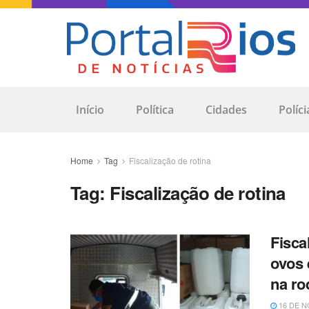
Início
Política
Cidades
Políci
Home
Tag
Fiscalização de rotina
Tag:
Fiscalização de rotina
Fisca
ovos 
na ro
16 DE N