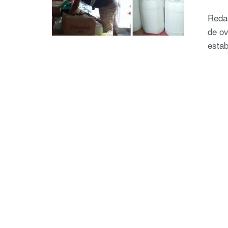
Reda
de o
estab