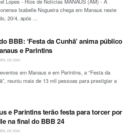
iel Lopes - Rios de Notícias MANAUS (AM) - A
onense Isabelle Nogueira chega em Manaus neste
o, 20/4, após ...
 do BBB: ‘Festa da Cunhã’ anima público
naus e Parintins
BRIL DE 2024
eventos em Manaus e em Parintins, a “Festa da
”, reuniu mais de 13 mil pessoas para prestigiar a
s e Parintins terão festa para torcer por
lle na final do BBB 24
BRIL DE 2024