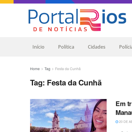
Início
Política
Cidades
Políci
Home
Tag
Festa da Cunhã
Tag:
Festa da Cunhã
Em tr
Manau
20 DE A