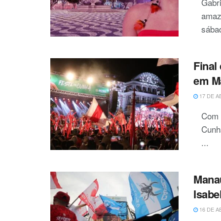
Gabr
amaz
sábad
Final
em Ma
17 DE A
Com 
Cunhã
...
Manau
Isabe
16 DE A