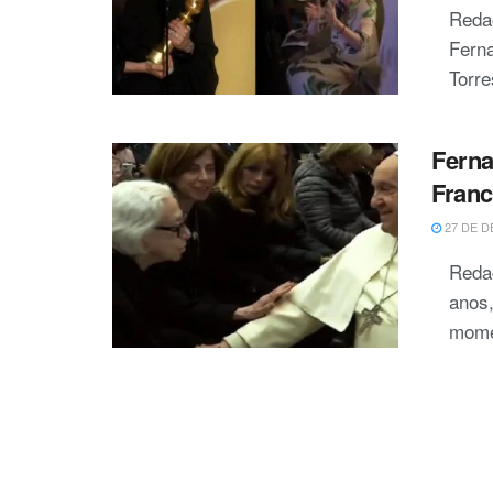
Reda
Ferna
Torre
Ferna
Franc
27 DE D
Reda
anos,
mome