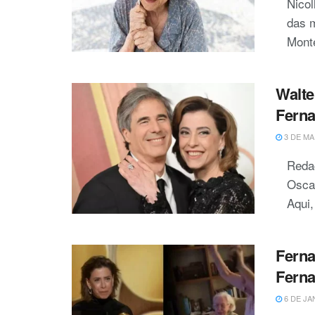
Nicol
das m
Monte
Walte
Ferna
3 DE MA
Redaç
Oscar
Aqui,
Ferna
Ferna
6 DE JA