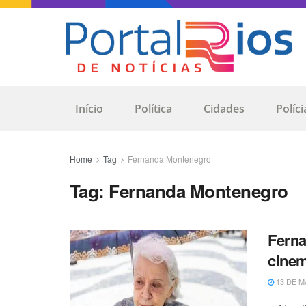
Início
Política
Cidades
Políci
Home
Tag
Fernanda Montenegro
Tag:
Fernanda Montenegro
Ferna
cine
13 DE M