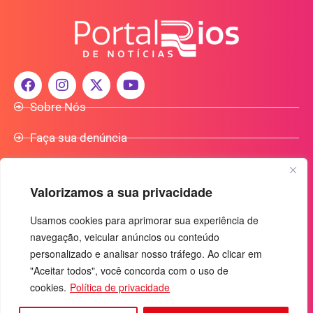
Sobre Nós
Faça sua denúncia
Participe do Nosso Grupo de Whatsapp
Valorizamos a sua privacidade
Anuncie Conosco
Usamos cookies para aprimorar sua experiência de
navegação, veicular anúncios ou conteúdo
+55 (92) 3085-7464
personalizado e analisar nosso tráfego. Ao clicar em
comercialradio95.7fm@gmail.com
"Aceitar todos", você concorda com o uso de
Av. Rio Madeira, 444 - Nossa Sra. das Graças
cookies.
Política de privacidade
Manaus-AM - CEP: 69053-030