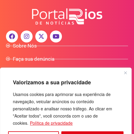
Sobre Nós
Faça sua denúncia
Participe do Nosso Grupo de Whatsapp
Valorizamos a sua privacidade
Anuncie Conosco
Usamos cookies para aprimorar sua experiência de
navegação, veicular anúncios ou conteúdo
+55 (92) 3085-7464
personalizado e analisar nosso tráfego. Ao clicar em
comercialradio95.7fm@gmail.com
"Aceitar todos", você concorda com o uso de
Av. Rio Madeira, 444 - Nossa Sra. das Graças
cookies.
Política de privacidade
Manaus-AM - CEP: 69053-030