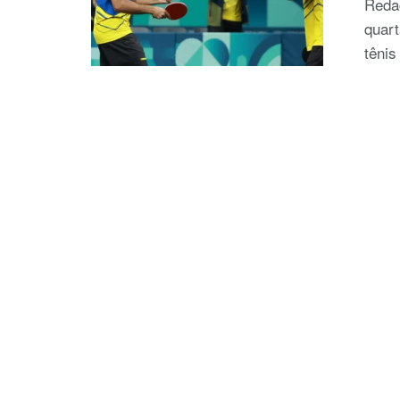
Redaç
quart
tênis 