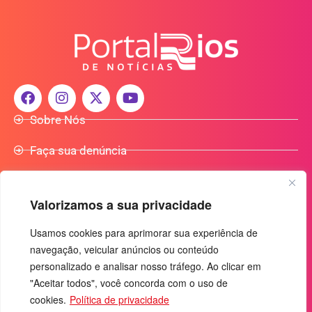
Sobre Nós
Faça sua denúncia
Participe do Nosso Grupo de Whatsapp
Valorizamos a sua privacidade
Anuncie Conosco
Usamos cookies para aprimorar sua experiência de
navegação, veicular anúncios ou conteúdo
+55 (92) 3085-7464
personalizado e analisar nosso tráfego. Ao clicar em
comercialradio95.7fm@gmail.com
"Aceitar todos", você concorda com o uso de
Av. Rio Madeira, 444 - Nossa Sra. das Graças
cookies.
Política de privacidade