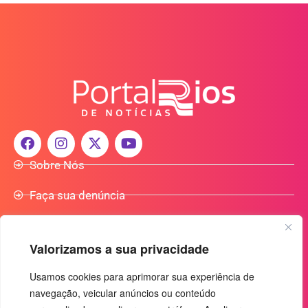
Sobre Nós
Faça sua denúncia
Participe do Nosso Grupo de Whatsapp
Valorizamos a sua privacidade
Anuncie Conosco
Usamos cookies para aprimorar sua experiência de
navegação, veicular anúncios ou conteúdo
+55 (92) 3085-7464