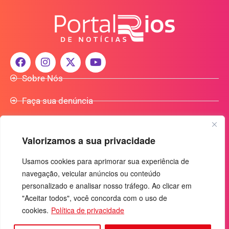
Sobre Nós
Faça sua denúncia
Participe do Nosso Grupo de Whatsapp
Valorizamos a sua privacidade
Anuncie Conosco
Usamos cookies para aprimorar sua experiência de
navegação, veicular anúncios ou conteúdo
+55 (92) 3085-7464
personalizado e analisar nosso tráfego. Ao clicar em
comercialradio95.7fm@gmail.com
"Aceitar todos", você concorda com o uso de
Av. Rio Madeira, 444 - Nossa Sra. das Graças
cookies.
Política de privacidade
Manaus-AM - CEP: 69053-030