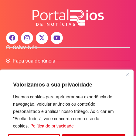
Sobre Nós
Faça sua denúncia
Participe do Nosso Grupo de Whatsapp
Valorizamos a sua privacidade
Anuncie Conosco
Usamos cookies para aprimorar sua experiência de
navegação, veicular anúncios ou conteúdo
+55 (92) 3085-7464
personalizado e analisar nosso tráfego. Ao clicar em
comercialradio95.7fm@gmail.com
"Aceitar todos", você concorda com o uso de
Av. Rio Madeira, 444 - Nossa Sra. das Graças
cookies.
Política de privacidade
Manaus-AM - CEP: 69053-030