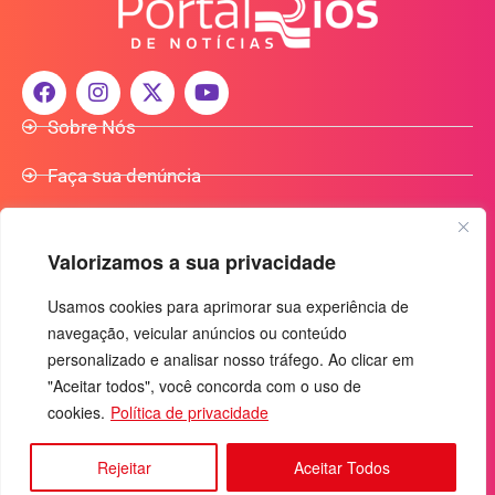
Sobre Nós
Faça sua denúncia
Participe do Nosso Grupo de Whatsapp
Valorizamos a sua privacidade
Anuncie Conosco
Usamos cookies para aprimorar sua experiência de
navegação, veicular anúncios ou conteúdo
+55 (92) 3085-7464
personalizado e analisar nosso tráfego. Ao clicar em
comercialradio95.7fm@gmail.com
"Aceitar todos", você concorda com o uso de
Av. Rio Madeira, 444 - Nossa Sra. das Graças
cookies.
Política de privacidade
Manaus-AM - CEP: 69053-030
Rejeitar
Aceitar Todos