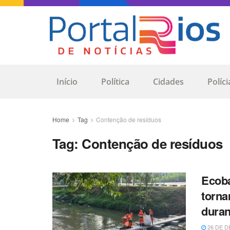
Início
Política
Cidades
Políci
Home
Tag
Contenção de resíduos
Tag:
Contenção de resíduos
Ecoba
torna
duran
26 DE D