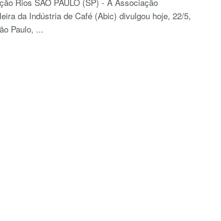
ção Rios SÃO PAULO (SP) - A Associação
leira da Indústria de Café (Abic) divulgou hoje, 22/5,
o Paulo, ...