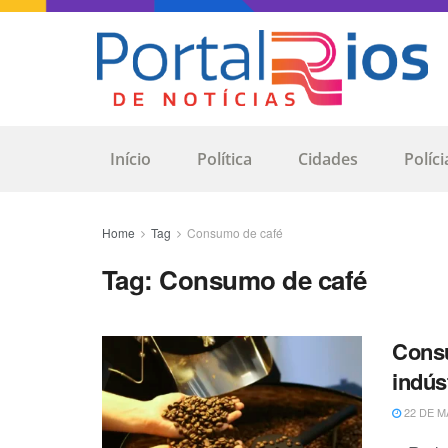
Início
Política
Cidades
Políci
Home
Tag
Consumo de café
Tag:
Consumo de café
Consu
indús
22 DE M