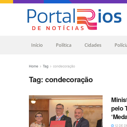
Início
Política
Cidades
Políci
Home
Tag
condecoração
Tag:
condecoração
Minis
pelo 
‘Meda
12 DE D