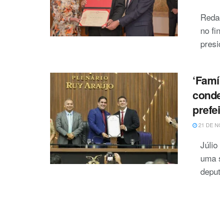
Reda
no fi
presi
‘Famí
conde
prefe
21 DE N
Júli
uma s
deput