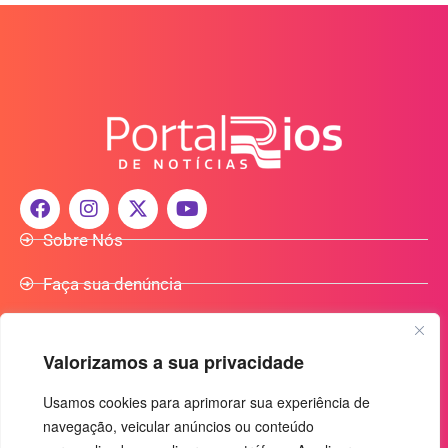
Sobre Nós
Faça sua denúncia
Participe do Nosso Grupo de Whatsapp
Valorizamos a sua privacidade
Anuncie Conosco
Usamos cookies para aprimorar sua experiência de
navegação, veicular anúncios ou conteúdo
+55 (92) 3085-7464